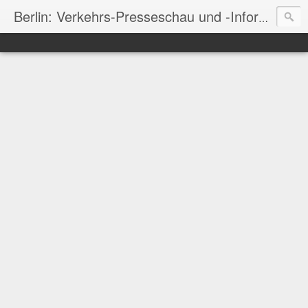
Berlin: Verkehrs-Presseschau und -Informationen
u.a. zu:
Bahnverkehr
,
Bus
,
Flughäfen
,
S-Bahn
,
Straßenbahn