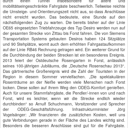
durch einen Tunnel insbesondere für ältere und
mobilitätseingeschränkte Fahrgäste beschwerlich. Teilweise reichte
die Umsteige- und Orientierungszeit nicht aus, so dass Anschlüsse
nicht erreicht wurden. Das bedeutete, eine Stunde auf den
nächstfolgenden Zug zu warten. Die bereits bisher auf der Linie
OE65 eingesetzten Triebfahrzeuge des Typ Desiro werden nun auf
der gesamten Strecke von Zittau bis Forst fahren. Die von Siemens
Transportation Systems gebauten Desiros haben 124 Sitzplätze
und 90 Stehplätze, womit auch dem erhöhten Fahrgastaufkommen
auf der Linie RB46 Rechnung getragen wird. Ein weiterer Grund für
die Durchbindung der beiden Strecken ist ein besonderes Ereignis.
2013 feiert der Ostdeutsche Rosengarten in Forst, anlässlich
seines 100-jährigen Jubiläums, die „Deutsche Rosenschau 2013“.
Das gärtnerische Großereignis wird die Zahl der Touristen in der
Region in diesem Sommer vervielfachen. „Die spektakulären
Rosenträume an der Neiße werden viele Menschen nach Forst
locken. Diese sollen auf ihrem Weg den ODEG-Komfort genießen.
Auch für unsere Stammfahrgäste, die Pendler/-innen von und nach
Forst, wird es leichter, wenn wir die Strecke endlich wieder
durchbinden“ so Arnulf Schuchmann, Vorsitzender und Sprecher
der ODEG-Geschäftsführung. Infrastrukturminister Jörg
Vogelsänger: „Wir finanzieren die zusätzlichen Kosten, weil uns
gute Verbindungen gerade in der Fläche des Landes wichtig sind.
Besonders die besseren Anschlüsse sind gut für die Fahrgäste.